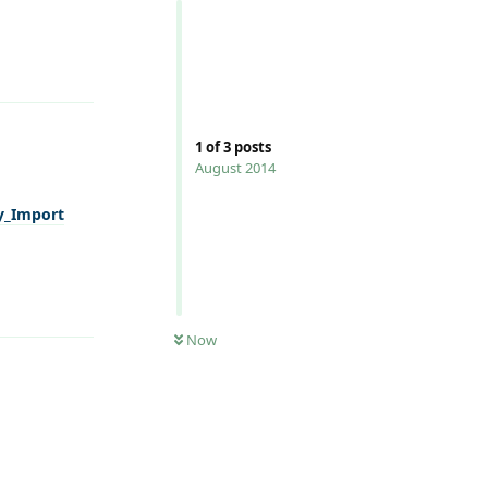
Reply
1
of
3
posts
August 2014
y_Import
Reply
0
UNREAD
Now