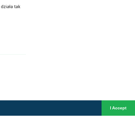
działa tak
Reply
I Accept