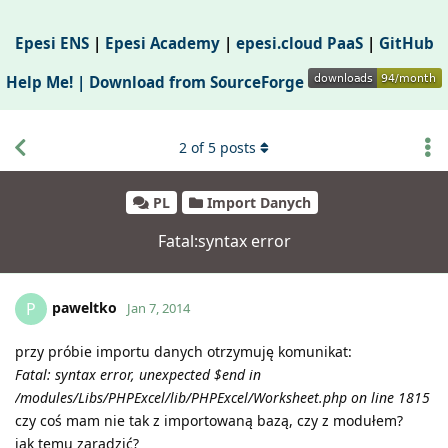
Epesi ENS
|
Epesi Academy
|
epesi.cloud PaaS
|
GitHub
Help Me! |
Download from SourceForge
2
of
5
posts
PL
Import Danych
Fatal:syntax error
paweltko
P
Jan 7, 2014
przy próbie importu danych otrzymuję komunikat:
Fatal: syntax error, unexpected $end in
/modules/Libs/PHPExcel/lib/PHPExcel/Worksheet.php on line 1815
czy coś mam nie tak z importowaną bazą, czy z modułem?
jak temu zaradzić?