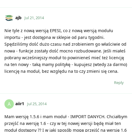
ajb
Jul 21, 2014
Nie tyle z nową wersją EPESI, co z nową wersją modułu
importu - jest dostępna w sklepie od paru tygodni.
Spędziliśmy dość dużo czasu nad zrobieniem go właściwie od
nowa - funkcje zostały dość mocno rozbudowane. Jeśli miałeś
pobrany wcześniejszy moduł to powinieneś mieć też licencję
na ten nowy - taką mamy politykę - kupujesz (wtedy za darmo)
licencję na moduł, bez względu na to czy zmieni się cena.
Reply
aiir1
A
Jul 25, 2014
Mam wersję 1.5.6 i mam moduł - IMPORT DANYCH. Chciałbym
przejść na wersję 1.6 - czy w tej nowej wersji będę miał ten
moduł dostępny ?? I w jaki sposób mogę przejść na wersję 1.6