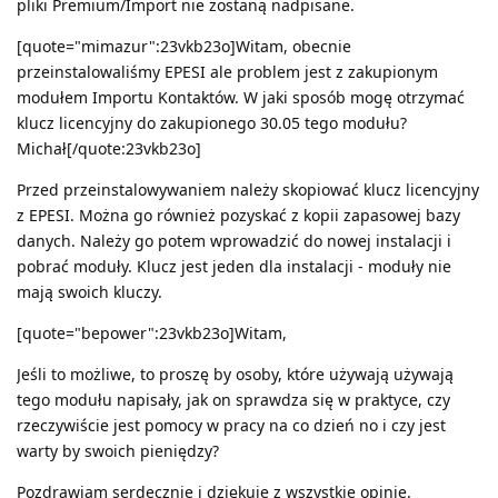
pliki Premium/Import nie zostaną nadpisane.
[quote="mimazur":23vkb23o]Witam, obecnie
przeinstalowaliśmy EPESI ale problem jest z zakupionym
modułem Importu Kontaktów. W jaki sposób mogę otrzymać
klucz licencyjny do zakupionego 30.05 tego modułu?
Michał[/quote:23vkb23o]
Przed przeinstalowywaniem należy skopiować klucz licencyjny
z EPESI. Można go również pozyskać z kopii zapasowej bazy
danych. Należy go potem wprowadzić do nowej instalacji i
pobrać moduły. Klucz jest jeden dla instalacji - moduły nie
mają swoich kluczy.
[quote="bepower":23vkb23o]Witam,
Jeśli to możliwe, to proszę by osoby, które używają używają
tego modułu napisały, jak on sprawdza się w praktyce, czy
rzeczywiście jest pomocy w pracy na co dzień no i czy jest
warty by swoich pieniędzy?
Pozdrawiam serdecznie i dziękuje z wszystkie opinie.