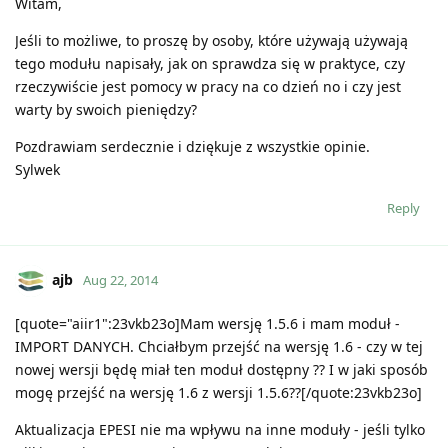
Witam,
Jeśli to możliwe, to proszę by osoby, które używają używają
tego modułu napisały, jak on sprawdza się w praktyce, czy
rzeczywiście jest pomocy w pracy na co dzień no i czy jest
warty by swoich pieniędzy?
Pozdrawiam serdecznie i dziękuje z wszystkie opinie.
Sylwek
Reply
ajb
Aug 22, 2014
[quote="aiir1":23vkb23o]Mam wersję 1.5.6 i mam moduł -
IMPORT DANYCH. Chciałbym przejść na wersję 1.6 - czy w tej
nowej wersji będę miał ten moduł dostępny ?? I w jaki sposób
mogę przejść na wersję 1.6 z wersji 1.5.6??[/quote:23vkb23o]
Aktualizacja EPESI nie ma wpływu na inne moduły - jeśli tylko