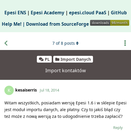
Epesi ENS
|
Epesi Academy
|
epesi.cloud PaaS
|
GitHub
Help Me! |
Download from SourceForge
7
of
8
posts
PL
Import Danych
Import kontaktów
kesaiserris
K
Jul 18, 2014
Witam wszystkich, posiadam wersję Epesi 1.6 i w sklepie Epesi
jest moduł importu danych, ale płatny. Czy to jakiś błąd czy
też może z nową wersją za to udogodnienie trzeba zapłacić?
Reply