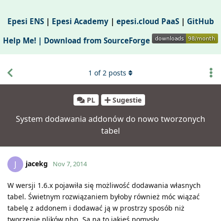
Epesi ENS
|
Epesi Academy
|
epesi.cloud PaaS
|
GitHub
Help Me! |
Download from SourceForge
1
of
2
posts
PL
Sugestie
System dodawania addonów do nowo tworzonych
tabel
jacekg
J
Nov 7, 2014
W wersji 1.6.x pojawiła się możliwość dodawania własnych
tabel. Świetnym rozwiązaniem byłoby również móc wiązać
tabelę z addonem i dodawać ją w prostrzy sposób niż
tworzenie plików php. Są na to jakieś pomysły