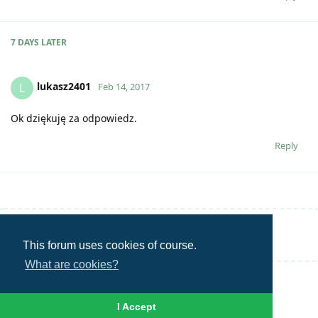
7 DAYS
LATER
lukasz2401
L
Feb 14, 2017
Ok dziękuję za odpowiedz.
Reply
Write a Reply...
This forum uses cookies of course.
What are cookies?
I Accept