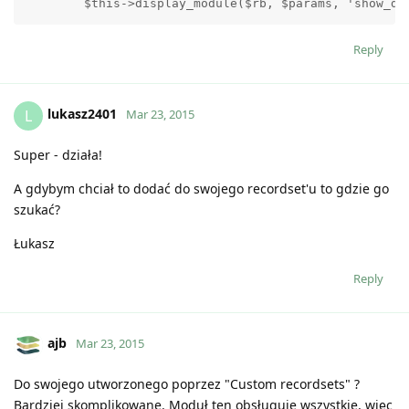
        $this->display_module($rb, $params, 'show_da
Reply
lukasz2401
L
Mar 23, 2015
Super - działa!
A gdybym chciał to dodać do swojego recordset'u to gdzie go
szukać?
Łukasz
Reply
ajb
Mar 23, 2015
Do swojego utworzonego poprzez "Custom recordsets" ?
Bardziej skomplikowane. Moduł ten obsługuje wszystkie, więc