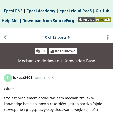
Epesi ENS
|
Epesi Academy
|
epesi.cloud PaaS
|
GitHub
Help Me! |
Download from SourceForge
10
of
12
posts
PL
Rozbudowa
Mechanizm dodawania Knowledge Base
lukasz2401
L
Mar 21, 2015
Witam,
Czy jest problemem dodać taki sam mechanizm jak w
knowledge base do innych rekordów? Jest to bardzo fajnie
rozwiązane i przyspieszyło by dodawanie większej ilości