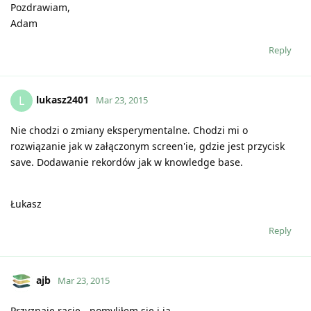
Pozdrawiam,
Adam
Reply
lukasz2401
L
Mar 23, 2015
Nie chodzi o zmiany eksperymentalne. Chodzi mi o
rozwiązanie jak w załączonym screen'ie, gdzie jest przycisk
save. Dodawanie rekordów jak w knowledge base.
Łukasz
Reply
ajb
Mar 23, 2015
Przyznaję rację - pomyliłem się i ja.