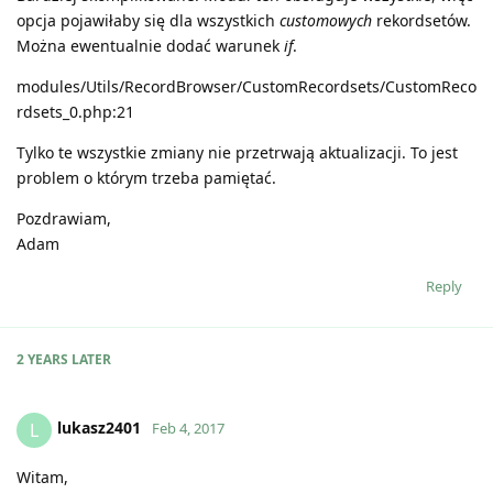
opcja pojawiłaby się dla wszystkich
customowych
rekordsetów.
Można ewentualnie dodać warunek
if
.
modules/Utils/RecordBrowser/CustomRecordsets/CustomReco
rdsets_0.php:21
Tylko te wszystkie zmiany nie przetrwają aktualizacji. To jest
problem o którym trzeba pamiętać.
Pozdrawiam,
Adam
Reply
2 YEARS
LATER
lukasz2401
L
Feb 4, 2017
Witam,