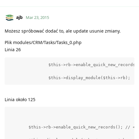
ajb
Mar 23, 2015
Możesz spróbować dodać to, ale update usunie zmiany.
Plik modules/CRM/Tasks/Tasks_0.php
Linia 26
		$this->rb->enable_quick_new_records
		$this->display_module($this->rb);
Linia około 125
        $this->rb->enable_quick_new_records(); // <-