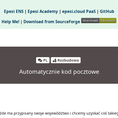
Epesi ENS
|
Epesi Academy
|
epesi.cloud PaaS
|
GitHub
Help Me! |
Download from SourceForge
PL
Rozbudowa
Automatycznie kod pocztowe
żde ma przypisany swoje województwo i chcemy uzyskać coś takieg