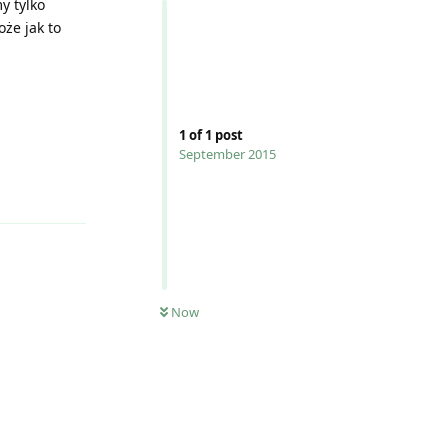
y tylko
że jak to
1
of
1
post
September 2015
Reply
0
UNREAD
Now