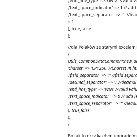
,'end_line_type' => 'UNIX' //val
,'text_space_indicator' => 1 // ad
,'text_space_separator' => '"' //l
= 1
), true,false
);
//dla Polaków ze starymi excelam
/
Utils_CommonDataCommon::new_arra
'charset' => 'CP1250' //Charset in h
,'field_separator' => ';' //field separ
,'decimal_separator' => ',' //decimal
,'end_line_type' => 'WIN' //valid 
,'text_space_indicator' => 0 // add 
,'text_space_separator' => '"' //lea
), true,false
);
/
Bo tak to przy każdym upgrade mu