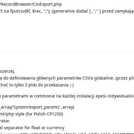
s/RecordBrowser/CsvExport.php
75 na fputcsv($f, $rec, ";"); (generalnie dodać [ ,";" ] przed zamykaj
szerzej.
a do definiowania głównych parametrów CSV'a globalnie. (przez pl
hoć to tylko 3 pliki do przekazania ;-)
to parametrami w commonie na każdej instalacji epesi indywidualni
ray('System/export_params' ,array(
tml/php style (for Polish CP1250)
rator.
al separator for float or currency