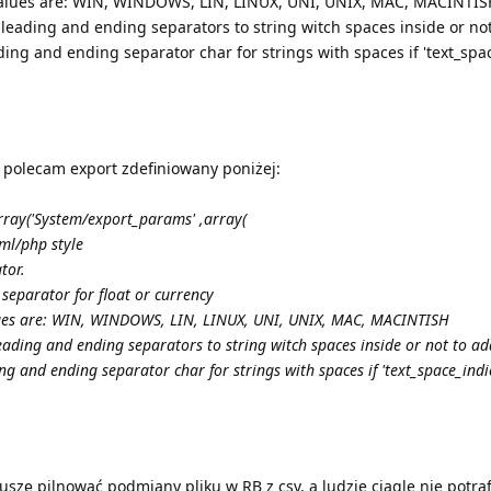
id values are: WIN, WINDOWS, LIN, LINUX, UNI, UNIX, MAC, MACINTI
d leading and ending separators to string witch spaces inside or no
eading and ending separator char for strings with spaces if 'text_spa
i polecam export zdefiniowany poniżej:
y('System/export_params' ,array(
tml/php style
ator.
 separator for float or currency
values are: WIN, WINDOWS, LIN, LINUX, UNI, UNIX, MAC, MACINTISH
leading and ending separators to string witch spaces inside or not to ad
ding and ending separator char for strings with spaces if 'text_space_indi
szę pilnować podmiany pliku w RB z csv, a ludzie ciągle nie potraf