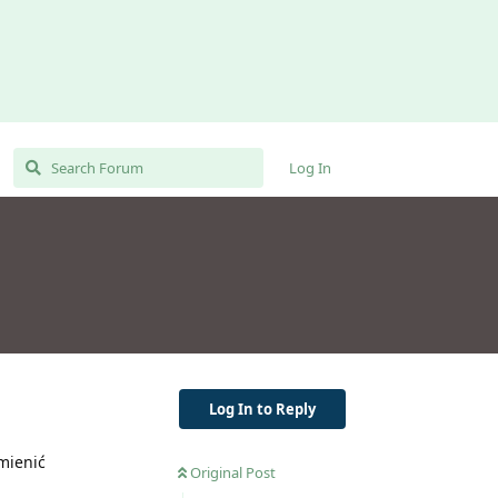
Log In
Log In to Reply
mienić
Original Post