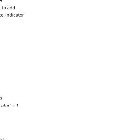
SH
t to add
ce_indicator'
d
cator' = 1
ią