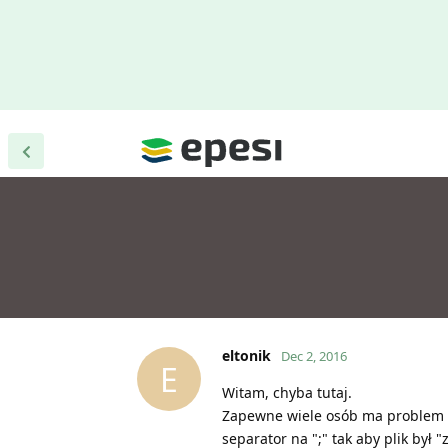
eltonik
Dec 2, 2016
E
Witam, chyba tutaj.
Zapewne wiele osób ma problem z
separator na ";" tak aby plik był "