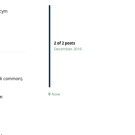
ącym
Reply
2
of
2
posts
December 2016
ik common).
0
UNREAD
Now
e: