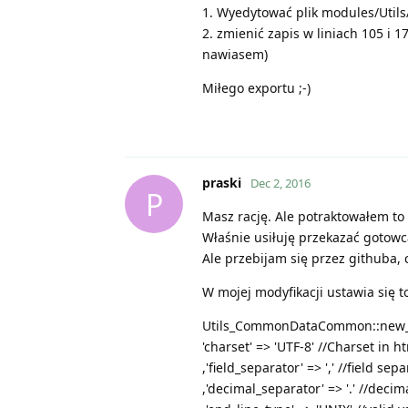
1. Wyedytować plik modules/Util
2. zmienić zapis w liniach 105 i 1
nawiasem)
Miłego exportu ;-)
praski
Dec 2, 2016
P
Masz rację. Ale potraktowałem to 
Właśnie usiłuję przekazać gotowc
Ale przebijam się przez githuba, c
W mojej modyfikacji ustawia się 
Utils_CommonDataCommon::new_ar
'charset' => 'UTF-8' //Charset in h
,'field_separator' => ',' //field sepa
,'decimal_separator' => '.' //decim