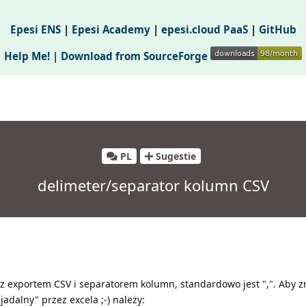
Epesi ENS
|
Epesi Academy
|
epesi.cloud PaaS
|
GitHub
Help Me! |
Download from SourceForge
PL
Sugestie
delimeter/separator kolumn CSV
 exportem CSV i separatorem kolumn, standardowo jest ",". Aby z
zjadalny" przez excela ;-) należy: