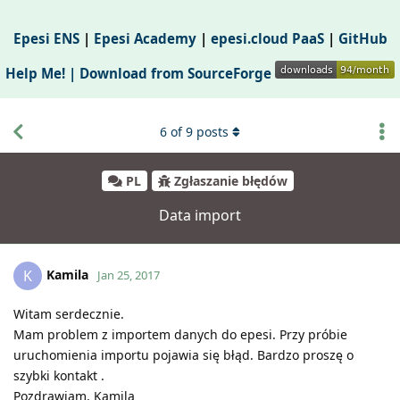
Epesi ENS
|
Epesi Academy
|
epesi.cloud PaaS
|
GitHub
Help Me! |
Download from SourceForge
6
of
9
posts
PL
Zgłaszanie błędów
Data import
Kamila
K
Jan 25, 2017
Witam serdecznie.
Mam problem z importem danych do epesi. Przy próbie
uruchomienia importu pojawia się błąd. Bardzo proszę o
szybki kontakt .
Pozdrawiam, Kamila