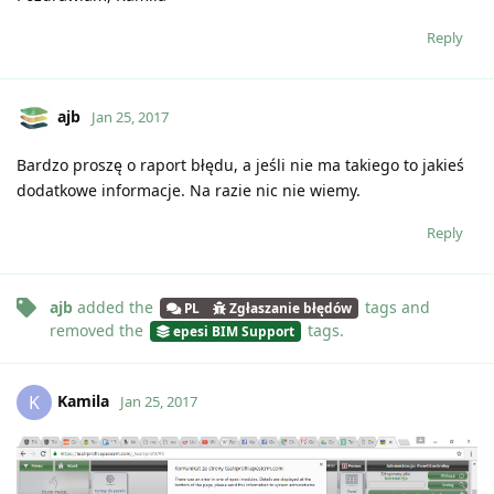
Reply
ajb
Jan 25, 2017
Bardzo proszę o raport błędu, a jeśli nie ma takiego to jakieś
dodatkowe informacje. Na razie nic nie wiemy.
Reply
ajb
added the
tags
and
PL
Zgłaszanie błędów
removed the
tags
.
epesi BIM Support
Kamila
K
Jan 25, 2017