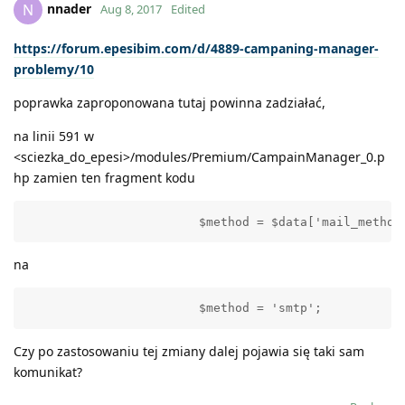
nnader
N
Aug 8, 2017
Edited
https://forum.epesibim.com/d/4889-campaning-manager-
problemy/10
poprawka zaproponowana tutaj powinna zadziałać,
na linii 591 w
<sciezka_do_epesi>/modules/Premium/CampainManager_0.p
hp zamien ten fragment kodu
			$method = $data['mail_method
na
			$method = 'smtp';
Czy po zastosowaniu tej zmiany dalej pojawia się taki sam
komunikat?