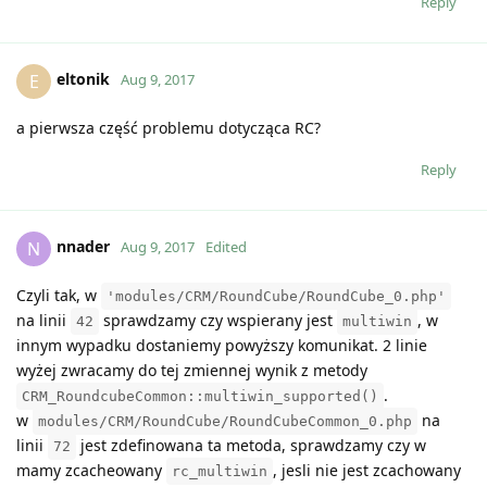
Reply
eltonik
E
Aug 9, 2017
a pierwsza część problemu dotycząca RC?
Reply
nnader
N
Aug 9, 2017
Edited
Czyli tak, w
'modules/CRM/RoundCube/RoundCube_0.php'
na linii
sprawdzamy czy wspierany jest
, w
42
multiwin
innym wypadku dostaniemy powyższy komunikat. 2 linie
wyżej zwracamy do tej zmiennej wynik z metody
.
CRM_RoundcubeCommon::multiwin_supported()
w
na
modules/CRM/RoundCube/RoundCubeCommon_0.php
linii
jest zdefinowana ta metoda, sprawdzamy czy w
72
mamy zcacheowany
, jesli nie jest zcachowany
rc_multiwin