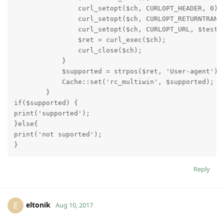
                curl_setopt($ch, CURLOPT_HEADER, 0);

                curl_setopt($ch, CURLOPT_RETURNTRANS
                curl_setopt($ch, CURLOPT_URL, $test_u
                $ret = curl_exec($ch);

                curl_close($ch);

            }

            $supported = strpos($ret, 'User-agent') !
            Cache::set('rc_multiwin', $supported);

        }

if($supported) {

print('supported');

}else{

print('not suported');

Reply
eltonik
E
Aug 10, 2017