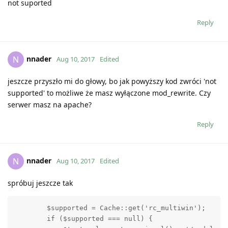
not suported
Reply
nnader
N
Aug 10, 2017
Edited
jeszcze przyszło mi do głowy, bo jak powyższy kod zwróci 'not
supported' to możliwe że masz wyłączone mod_rewrite. Czy
serwer masz na apache?
Reply
nnader
N
Aug 10, 2017
Edited
spróbuj jeszcze tak
        $supported = Cache::get('rc_multiwin');

        if ($supported === null) {
