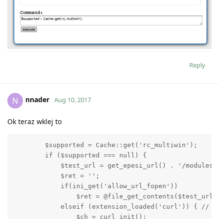
Reply
nnader
N
Aug 10, 2017
Ok teraz wklej to
        $supported = Cache::get('rc_multiwin');

        if ($supported === null) {

            $test_url = get_epesi_url() . '/modules/C
            $ret = '';

            if(ini_get('allow_url_fopen'))

                $ret = @file_get_contents($test_url);
            elseif (extension_loaded('curl')) { // Te
                $ch = curl_init();
