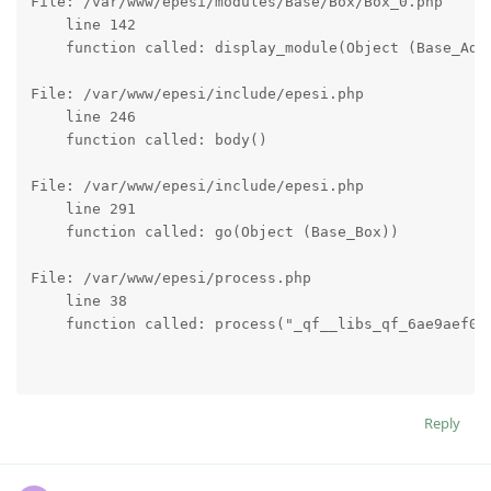
File: /var/www/epesi/modules/Base/Box/Box_0.php

    line 142

    function called: display_module(Object (Base_Admi
File: /var/www/epesi/include/epesi.php

    line 246

    function called: body()

File: /var/www/epesi/include/epesi.php

    line 291

    function called: go(Object (Base_Box))

File: /var/www/epesi/process.php

    line 38

    function called: process("_qf__libs_qf_6ae9aef0b
Reply