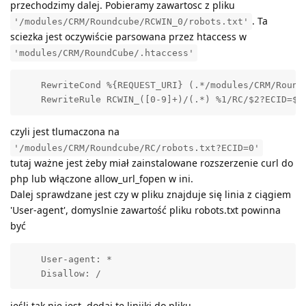
przechodzimy dalej. Pobieramy zawartosc z pliku
. Ta
'/modules/CRM/Roundcube/RCWIN_0/robots.txt'
sciezka jest oczywiście parsowana przez htaccess w
'modules/CRM/RoundCube/.htaccess'
    RewriteCond %{REQUEST_URI} (.*/modules/CRM/Roundc
czyli jest tlumaczona na
'/modules/CRM/Roundcube/RC/robots.txt?ECID=0'
tutaj ważne jest żeby miał zainstalowane rozszerzenie curl do
php lub włączone allow_url_fopen w ini.
Dalej sprawdzane jest czy w pliku znajduje się linia z ciągiem
'User-agent', domyslnie zawartość pliku robots.txt powinna
być
    User-agent: *

jeśli tak nie jest, dodaj te linijki do pliku.