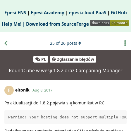
Epesi ENS
|
Epesi Academy
|
epesi.cloud PaaS
|
GitHub
Help Me! |
Download from SourceForge
25
of
26
posts
PL
Zgłaszanie błędów
RoundCube w wesji 1.8.2 oraz Campaning Manager
eltonik
E
Aug 8, 2017
Po aktualizacji do 1.8.2.pojawia się komunikat w RC:
Dodatkowo przy zmianie ustawień w CM wyskakuje poniższy