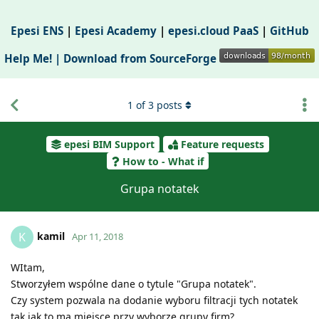
Epesi ENS
|
Epesi Academy
|
epesi.cloud PaaS
|
GitHub
Help Me! |
Download from SourceForge
1
of
3
posts
epesi BIM Support
Feature requests
How to - What if
Grupa notatek
kamil
K
Apr 11, 2018
WItam,
Stworzyłem wspólne dane o tytule "Grupa notatek".
Czy system pozwala na dodanie wyboru filtracji tych notatek
tak jak to ma miejsce przy wyborze grupy firm?