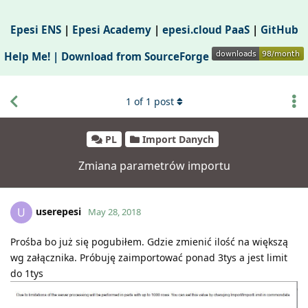
Epesi ENS
|
Epesi Academy
|
epesi.cloud PaaS
|
GitHub
Help Me! |
Download from SourceForge
1
of
1
post
PL
Import Danych
Zmiana parametrów importu
userepesi
U
May 28, 2018
Prośba bo już się pogubiłem. Gdzie zmienić ilość na większą
wg załącznika. Próbuję zaimportować ponad 3tys a jest limit
do 1tys